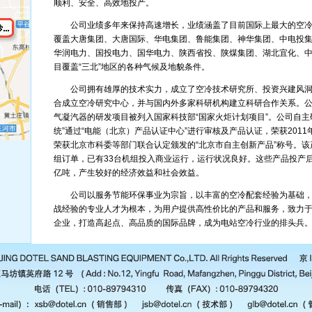
顺利、安全、高效地投产。
公司业绩多年来保持高速增长，业绩涵盖了目前国际上最大的空冷
覆盖大唐集团、大唐国际、华电集团、鲁能集团、神华集团、中电投
华润电力、国投电力、国华电力、陕西省投、陕煤集团、湖北宜化、
目覆盖“三北”地区的各种气候及地貌条件。
公司拥有雄厚的技术实力，成立了空冷技术研究所、投资兴建风洞
合成立空冷研究中心，并与国内外多家科研机构建立科研合作关系。公司1
气凝汽器的研发项目被列入国家科技部“国家火炬计划项目”。公司自主
统”通过“电能（北京）产品认证中心”进行审核及产品认证，荣获2011
荣获北京市科委等部门联合认定颁发的“北京市自主创新产品”称号。该
组订单，已有33台机组投入商业运行，运行状况良好。这些产品投产后
亿吨，产生较好的经济效益和社会效益。
公司以服务节能环保事业为宗旨，以丰富的空冷配套经验为基础，
战经验的专业人才为根本，为用户提供高性价比的产品和服务，致力于
企业，打造高起点、高品质的国际品牌，成为电站空冷行业的排头兵