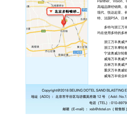
Panther、Visio
高端品牌经销商。
现代、悦达起亚、
特、法国PSA、日
多特与浙江万丰奥
均在使用多特的多
浙江万丰奥威汽
浙江万丰摩轮有
宁波奥威尔轮毂
威海万丰奥威汽
吉林万丰奥威汽
重庆万丰奥威铝
威海万丰镁业科技