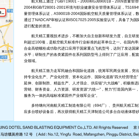
航天精工通过了GB/T19001－2000和GJB9001B－2009质量管理体
2004和GB/T28001-2001环境与职业健康安全管理体系认证，TS169
量管理体系认证，AS9001B-2004国际航空航天质量管理体系认证，
通过了NADCAP审核认证和ISO17025:2005实验室认可，具备了
进行配套的资质。
航天精工重视技术进步，不断加大自主创新和研发力度，自主研发
利超过100项，是航空航天标准件行业标准的起草单位之一。在国内
合金高锁螺栓成功取代进口应用于国家重点飞机型号，达到了发达国
水平；研制生产的各类紧固件在系列国防型号上得到了广泛应用，配
业领域。
航天精工致力走军民融合和国际化道路，统筹军民两业发展，突出
持专业化生产、产业化经营、资本化运作、国际化道路“四大经营理念
延伸、创新制胜、精益生产、人才强企、供应链“六大战略”，积极推
营销、财务资金、人力资源、研发资源“六统一”，努力“打造国内第一
服务为一体的高端标准紧固件产业领军企业”。
多特继向河南航天精工制造有限公司（694厂）、贵州航天精工制造
应多台喷砂设备后，再次获得航天精工天津制造公司多台自动液体喷