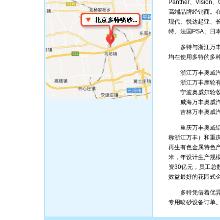
Panther、Visio
高端品牌经销商。
现代、悦达起亚、
特、法国PSA、日
多特与浙江万丰奥
均在使用多特的多
浙江万丰奥威汽
浙江万丰摩轮有
宁波奥威尔轮毂
威海万丰奥威汽
吉林万丰奥威汽
重庆万丰奥威铝轮
称浙江万丰）和重
再生有色金属特色产
米，年设计生产规模
资30亿元，员工总
效益最好的花园式
多特凭借着优异的
专用喷砂设备订单