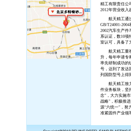
精工有限责任公司(
2012年营业收入
航天精工通过了
GB/T24001-2
2002汽车生产件
系认证，数10项特
室认可，具备了
航天精工重
升，每年申请专
率先研制成功的
号，达到了发达
列国防型号上得
航天精工致
件业务板块，坚
念”，大力实施
战略”，积极推
源“六统一”，
准紧固件产业领